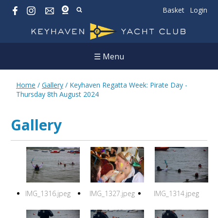
Basket
Login
☰ Menu
Home
/
Gallery
/
Keyhaven Regatta Week: Pirate Day -
Thursday 8th August 2024
Gallery
IMG_1316.jpeg
IMG_1327.jpeg
IMG_1314.jpeg