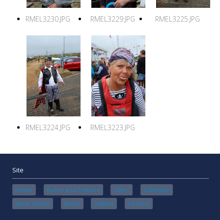
RMEL3230.JPG
RMEL3229.JPG
RMEL3225.JPG
RMEL3224.JPG
RMEL3223.JPG
Site
Home
Rules and Policies
Tides
Calendar
Book online
News
Gallery
Contact