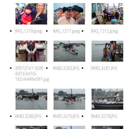
IMG_1219.jpeg
IMG_1217.jpeg
IMG_1212.jpeg
395727e7-928f-
RMEL3282.JPG
RMEL3281.JPG
4d73-b610-
182c6d48e581.jpg
RMEL3280.JPG
RMEL3279.JPG
RMEL3278.JPG